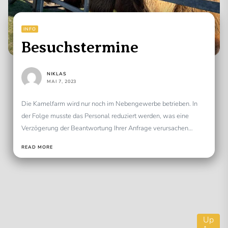
INFO
Besuchstermine
NIKLAS
MAI 7, 2023
Die Kamelfarm wird nur noch im Nebengewerbe betrieben. In
der Folge musste das Personal reduziert werden, was eine
Verzögerung der Beantwortung Ihrer Anfrage verursachen
kann....
READ MORE
Up